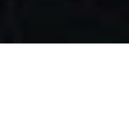
Apa yang kami
lakukan?
Kami mengumpulkan makanan berlebih dari restoran,
katering, bakery, hotel, lahan pertanian, event, pernikahan,
dan donasi individu, dengan melewati serangkaian uji
kelayakan makanan, untuk disalurkan pada masyarakat
pra-sejahtera di Surabaya.