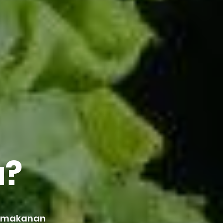
u?
h makanan