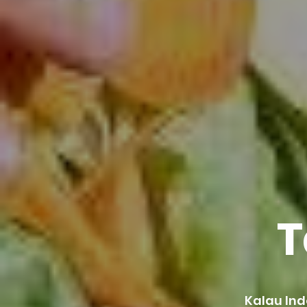
T
Kalau In