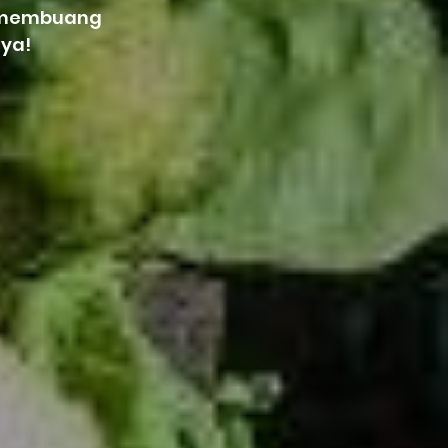
a membuang
ya!