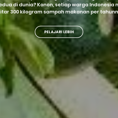
kedua di dunia? Konon, setiap warga Indonesi
kitar 300 kilogram sampah makanan per tahunn
PELAJARI LEBIH