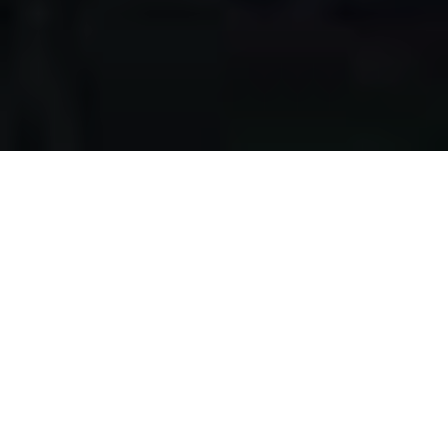
Apa yang kami
lakukan?
Kami mengumpulkan makanan berlebih dari restoran,
katering, bakery, hotel, lahan pertanian, event, pernikahan,
dan donasi individu, dengan melewati serangkaian uji
kelayakan makanan, untuk disalurkan pada masyarakat
pra-sejahtera di Surabaya.