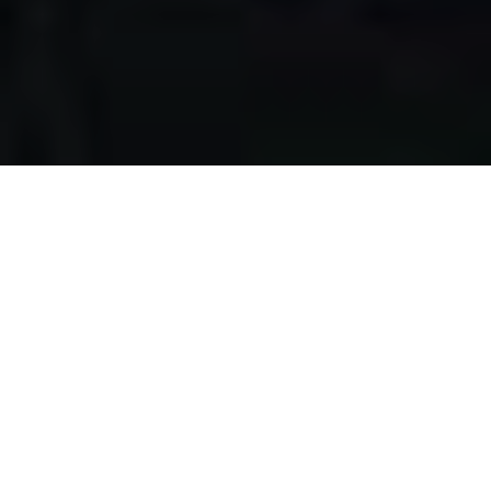
Apa yang kami
lakukan?
Kami mengumpulkan makanan berlebih dari restoran,
katering, bakery, hotel, lahan pertanian, event, pernikahan,
dan donasi individu, dengan melewati serangkaian uji
kelayakan makanan, untuk disalurkan pada masyarakat
pra-sejahtera di Surabaya.