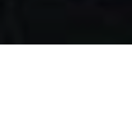
Apa yang kami
lakukan?
Kami mengumpulkan makanan berlebih dari restoran,
katering, bakery, hotel, lahan pertanian, event, pernikahan,
dan donasi individu, dengan melewati serangkaian uji
kelayakan makanan, untuk disalurkan pada masyarakat
pra-sejahtera di Surabaya.