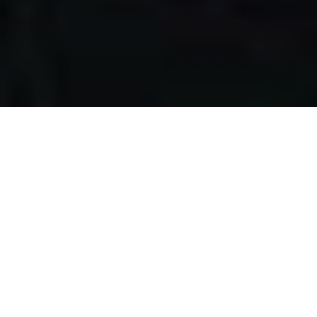
Apa yang kami
lakukan?
Kami mengumpulkan makanan berlebih dari restoran,
katering, bakery, hotel, lahan pertanian, event, pernikahan,
dan donasi individu, dengan melewati serangkaian uji
kelayakan makanan, untuk disalurkan pada masyarakat
pra-sejahtera di Surabaya.