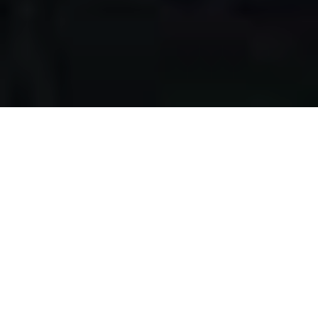
Apa yang kami
lakukan?
Kami mengumpulkan makanan berlebih dari restoran,
katering, bakery, hotel, lahan pertanian, event, pernikahan,
dan donasi individu, dengan melewati serangkaian uji
kelayakan makanan, untuk disalurkan pada masyarakat
pra-sejahtera di Surabaya.