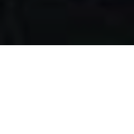
Apa yang kami
lakukan?
Kami mengumpulkan makanan berlebih dari restoran,
katering, bakery, hotel, lahan pertanian, event, pernikahan,
dan donasi individu, dengan melewati serangkaian uji
kelayakan makanan, untuk disalurkan pada masyarakat
pra-sejahtera di Surabaya.