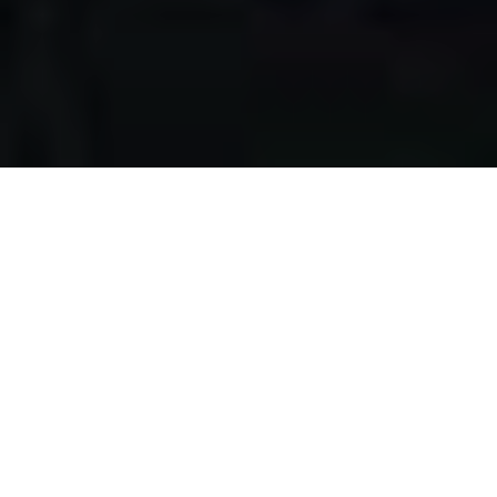
Apa yang kami
lakukan?
Kami mengumpulkan makanan berlebih dari restoran,
katering, bakery, hotel, lahan pertanian, event, pernikahan,
dan donasi individu, dengan melewati serangkaian uji
kelayakan makanan, untuk disalurkan pada masyarakat
pra-sejahtera di Surabaya.