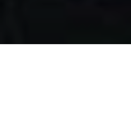
Apa yang kami
lakukan?
Kami mengumpulkan makanan berlebih dari restoran,
katering, bakery, hotel, lahan pertanian, event, pernikahan,
dan donasi individu, dengan melewati serangkaian uji
kelayakan makanan, untuk disalurkan pada masyarakat
pra-sejahtera di Surabaya.