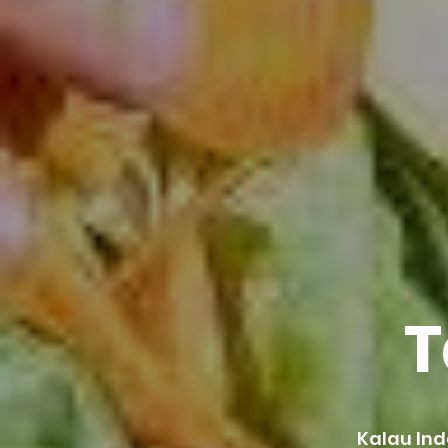
T
Kalau In