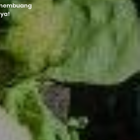
a membuang
ya!