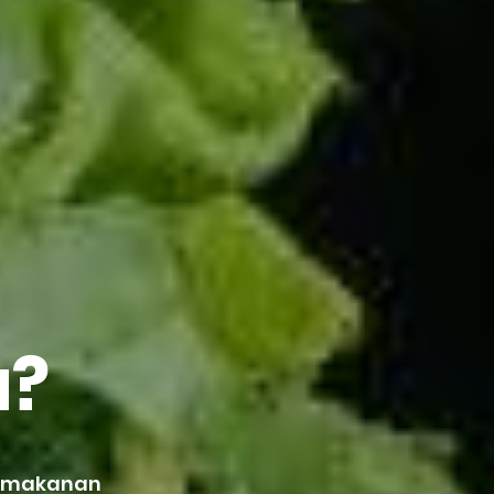
u?
h makanan