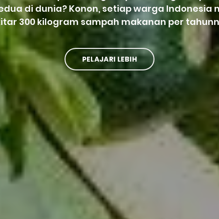
kedua di dunia? Konon, setiap warga Indonesi
kitar 300 kilogram sampah makanan per tahunn
PELAJARI LEBIH