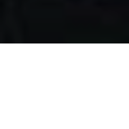
Apa yang kami
lakukan?
Kami mengumpulkan makanan berlebih dari restoran,
katering, bakery, hotel, lahan pertanian, event, pernikahan,
dan donasi individu, dengan melewati serangkaian uji
kelayakan makanan, untuk disalurkan pada masyarakat
pra-sejahtera di Surabaya.