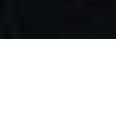
Apa yang kami
lakukan?
Kami mengumpulkan makanan berlebih dari restoran,
katering, bakery, hotel, lahan pertanian, event, pernikahan,
dan donasi individu, dengan melewati serangkaian uji
kelayakan makanan, untuk disalurkan pada masyarakat
pra-sejahtera di Surabaya.