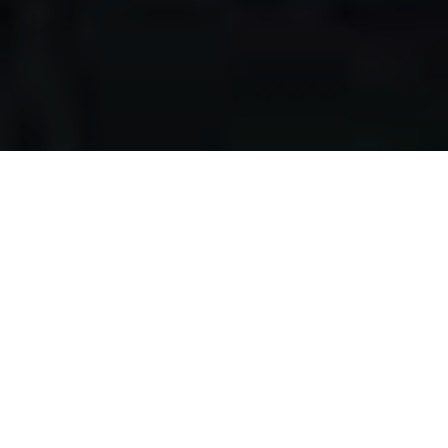
Apa yang kami
lakukan?
Kami mengumpulkan makanan berlebih dari restoran,
katering, bakery, hotel, lahan pertanian, event, pernikahan,
dan donasi individu, dengan melewati serangkaian uji
kelayakan makanan, untuk disalurkan pada masyarakat
pra-sejahtera di Surabaya.