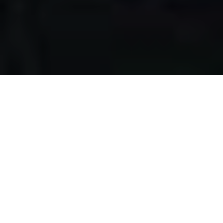
Apa yang kami
lakukan?
Kami mengumpulkan makanan berlebih dari restoran,
katering, bakery, hotel, lahan pertanian, event, pernikahan,
dan donasi individu, dengan melewati serangkaian uji
kelayakan makanan, untuk disalurkan pada masyarakat
pra-sejahtera di Surabaya.