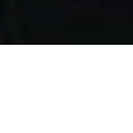
Apa yang kami
lakukan?
Kami mengumpulkan makanan berlebih dari restoran,
katering, bakery, hotel, lahan pertanian, event, pernikahan,
dan donasi individu, dengan melewati serangkaian uji
kelayakan makanan, untuk disalurkan pada masyarakat
pra-sejahtera di Surabaya.