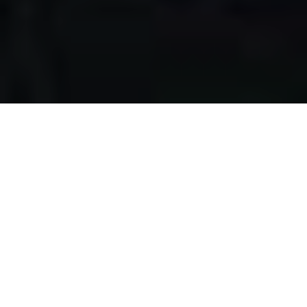
Apa yang kami
lakukan?
Kami mengumpulkan makanan berlebih dari restoran,
katering, bakery, hotel, lahan pertanian, event, pernikahan,
dan donasi individu, dengan melewati serangkaian uji
kelayakan makanan, untuk disalurkan pada masyarakat
pra-sejahtera di Surabaya.