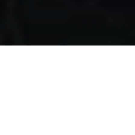
Apa yang kami
lakukan?
Kami mengumpulkan makanan berlebih dari restoran,
katering, bakery, hotel, lahan pertanian, event, pernikahan,
dan donasi individu, dengan melewati serangkaian uji
kelayakan makanan, untuk disalurkan pada masyarakat
pra-sejahtera di Surabaya.