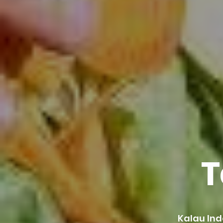
T
Kalau In