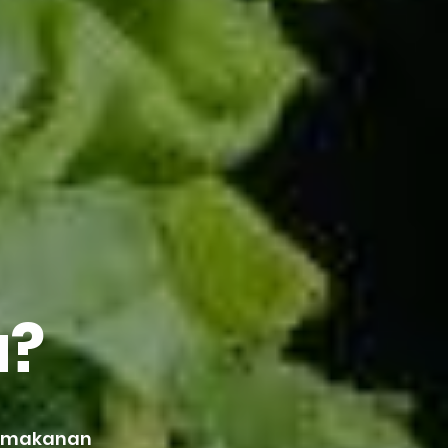
u?
h makanan