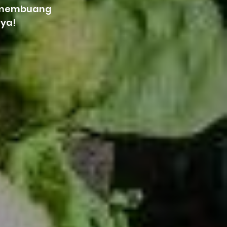
a membuang
ya!