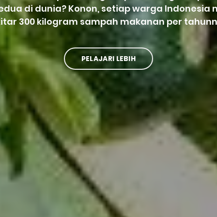
kedua di dunia? Konon, setiap warga Indonesi
kitar 300 kilogram sampah makanan per tahunn
PELAJARI LEBIH