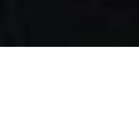
Apa yang kami
lakukan?
Kami mengumpulkan makanan berlebih dari restoran,
katering, bakery, hotel, lahan pertanian, event, pernikahan,
dan donasi individu, dengan melewati serangkaian uji
kelayakan makanan, untuk disalurkan pada masyarakat
pra-sejahtera di Surabaya.