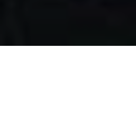
Apa yang kami
lakukan?
Kami mengumpulkan makanan berlebih dari restoran,
katering, bakery, hotel, lahan pertanian, event, pernikahan,
dan donasi individu, dengan melewati serangkaian uji
kelayakan makanan, untuk disalurkan pada masyarakat
pra-sejahtera di Surabaya.