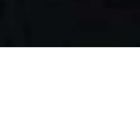
Apa yang kami
lakukan?
Kami mengumpulkan makanan berlebih dari restoran,
katering, bakery, hotel, lahan pertanian, event, pernikahan,
dan donasi individu, dengan melewati serangkaian uji
kelayakan makanan, untuk disalurkan pada masyarakat
pra-sejahtera di Surabaya.