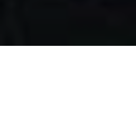
Apa yang kami
lakukan?
Kami mengumpulkan makanan berlebih dari restoran,
katering, bakery, hotel, lahan pertanian, event, pernikahan,
dan donasi individu, dengan melewati serangkaian uji
kelayakan makanan, untuk disalurkan pada masyarakat
pra-sejahtera di Surabaya.