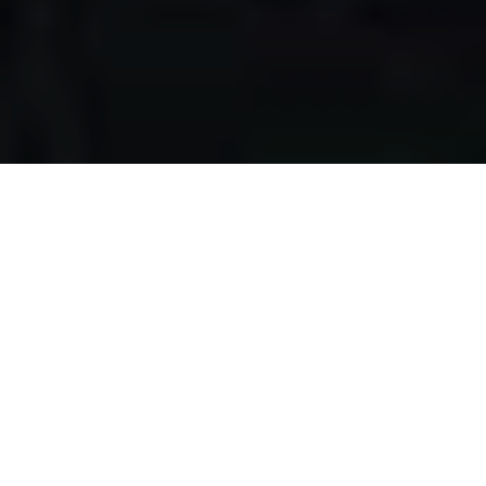
Apa yang kami
lakukan?
Kami mengumpulkan makanan berlebih dari restoran,
katering, bakery, hotel, lahan pertanian, event, pernikahan,
dan donasi individu, dengan melewati serangkaian uji
kelayakan makanan, untuk disalurkan pada masyarakat
pra-sejahtera di Surabaya.