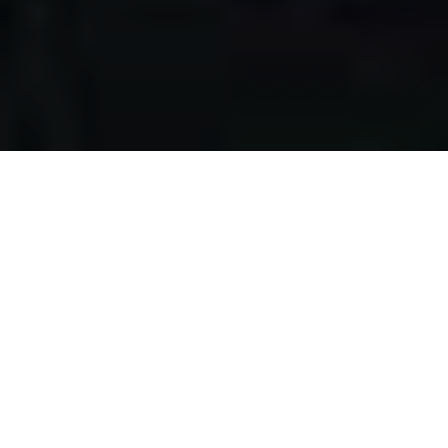
Apa yang kami
lakukan?
Kami mengumpulkan makanan berlebih dari restoran,
katering, bakery, hotel, lahan pertanian, event, pernikahan,
dan donasi individu, dengan melewati serangkaian uji
kelayakan makanan, untuk disalurkan pada masyarakat
pra-sejahtera di Surabaya.