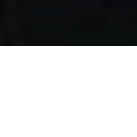
Apa yang kami
lakukan?
Kami mengumpulkan makanan berlebih dari restoran,
katering, bakery, hotel, lahan pertanian, event, pernikahan,
dan donasi individu, dengan melewati serangkaian uji
kelayakan makanan, untuk disalurkan pada masyarakat
pra-sejahtera di Surabaya.