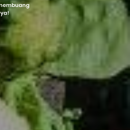
a membuang
ya!