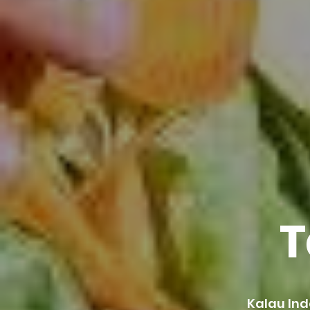
T
Kalau In