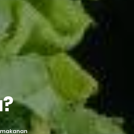
u?
h makanan