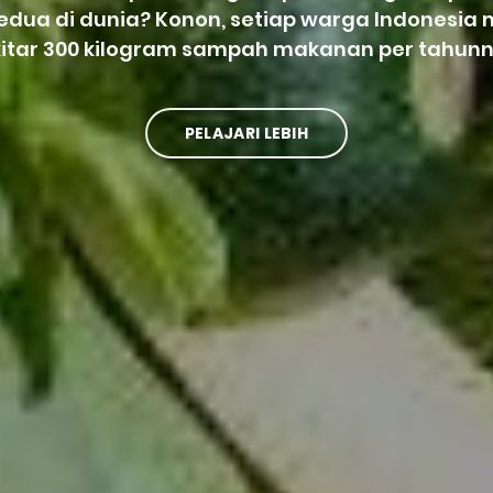
kedua di dunia? Konon, setiap warga Indonesi
kitar 300 kilogram sampah makanan per tahunn
PELAJARI LEBIH