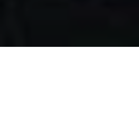
Apa yang kami
lakukan?
Kami mengumpulkan makanan berlebih dari restoran,
katering, bakery, hotel, lahan pertanian, event, pernikahan,
dan donasi individu, dengan melewati serangkaian uji
kelayakan makanan, untuk disalurkan pada masyarakat
pra-sejahtera di Surabaya.