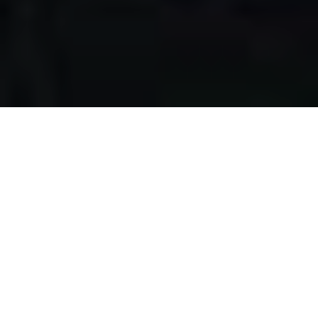
Apa yang kami
lakukan?
Kami mengumpulkan makanan berlebih dari restoran,
katering, bakery, hotel, lahan pertanian, event, pernikahan,
dan donasi individu, dengan melewati serangkaian uji
kelayakan makanan, untuk disalurkan pada masyarakat
pra-sejahtera di Surabaya.