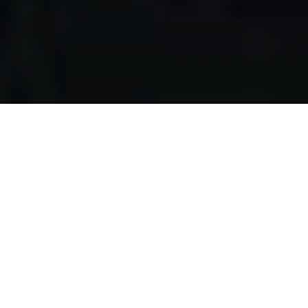
Apa yang kami
lakukan?
Kami mengumpulkan makanan berlebih dari restoran,
katering, bakery, hotel, lahan pertanian, event, pernikahan,
dan donasi individu, dengan melewati serangkaian uji
kelayakan makanan, untuk disalurkan pada masyarakat
pra-sejahtera di Surabaya.