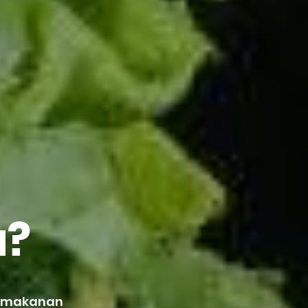
u?
h makanan