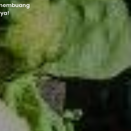
a membuang
ya!