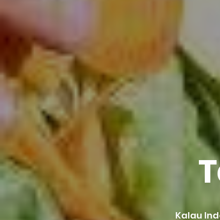
T
Kalau In