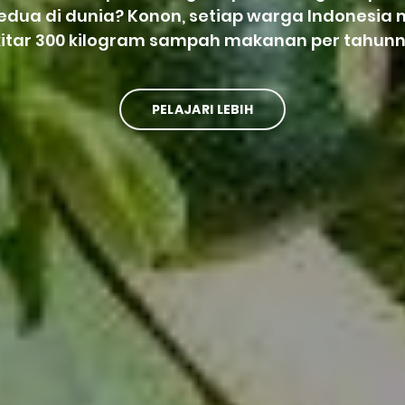
kedua di dunia? Konon, setiap warga Indonesi
kitar 300 kilogram sampah makanan per tahunn
PELAJARI LEBIH