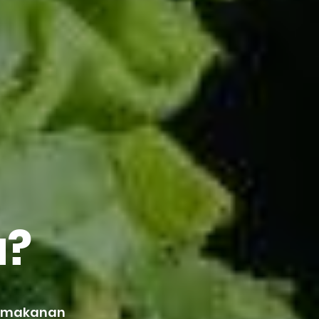
u?
h makanan