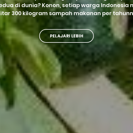
kedua di dunia? Konon, setiap warga Indonesi
kitar 300 kilogram sampah makanan per tahunn
PELAJARI LEBIH