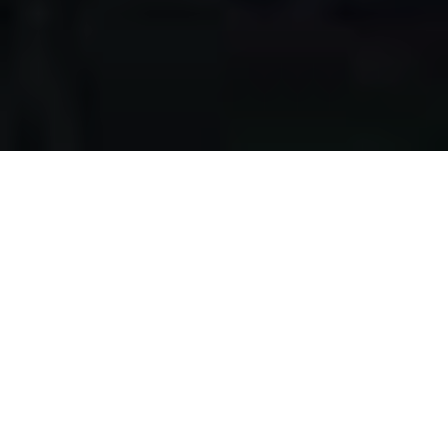
Apa yang kami
lakukan?
Kami mengumpulkan makanan berlebih dari restoran,
katering, bakery, hotel, lahan pertanian, event, pernikahan,
dan donasi individu, dengan melewati serangkaian uji
kelayakan makanan, untuk disalurkan pada masyarakat
pra-sejahtera di Surabaya.