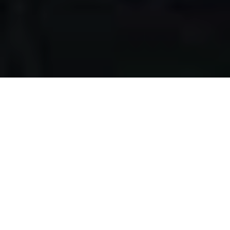
Apa yang kami
lakukan?
Kami mengumpulkan makanan berlebih dari restoran,
katering, bakery, hotel, lahan pertanian, event, pernikahan,
dan donasi individu, dengan melewati serangkaian uji
kelayakan makanan, untuk disalurkan pada masyarakat
pra-sejahtera di Surabaya.