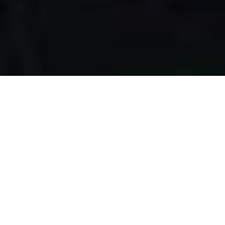
Apa yang kami
lakukan?
Kami mengumpulkan makanan berlebih dari restoran,
katering, bakery, hotel, lahan pertanian, event, pernikahan,
dan donasi individu, dengan melewati serangkaian uji
kelayakan makanan, untuk disalurkan pada masyarakat
pra-sejahtera di Surabaya.