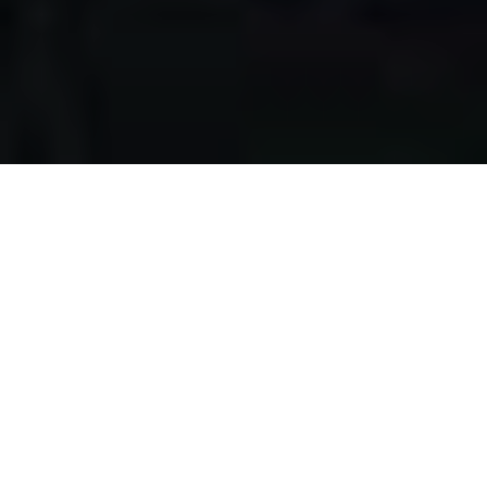
Apa yang kami
lakukan?
Kami mengumpulkan makanan berlebih dari restoran,
katering, bakery, hotel, lahan pertanian, event, pernikahan,
dan donasi individu, dengan melewati serangkaian uji
kelayakan makanan, untuk disalurkan pada masyarakat
pra-sejahtera di Surabaya.